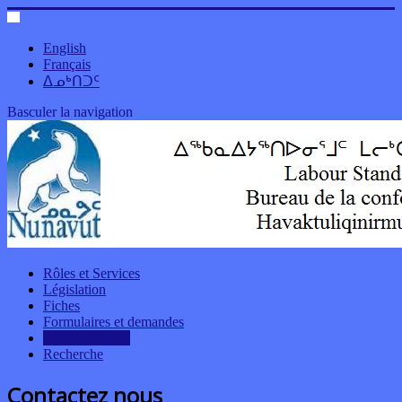
English
Français
ᐃᓄᒃᑎᑐᑦ
Basculer la navigation
Rôles et Services
Législation
Fiches
Formulaires et demandes
Contactez nous
Recherche
Contactez nous