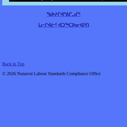
ᖃᐅᔨᒋᐊᕐᕕᒋᓗᒋᑦ
ᒪᓕᒋᐊᓖᑦ
ᐊᑐᖅᑕᐅᓂᐊᕈᑎ
Back to Top
© 2026 Nunavut Labour Standards Compliance Office