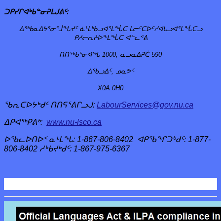
ᑐᑭᓯᒋᐊᒃᑲᓐᓂᕈᒪᒍᕕᑦ:
ᐃᖅᑲᓇᐃᔭᕐᓂᕐᒨᖓᔪᑦ ᓈᒻᒪᒃᑲᓗᐊᕐᒪᖔᑕ ᒪᓕᑦᑕᐅᑦᓯᐊᒐᓗᐊᕐᒪᖔᑕᓗ
ᑭᓱᓕᕆᔨᐅᖕᒪᖔᑕ ᐊᓪᓚᕝᕕ
ᑎᑎᖅᑲᕐᓂᐊᖓ 1000, ᓇᓗᓇᐃᕈᑖ 590
ᐃᖃᓗᐃᑦ, ᓄᓇᕗᑦ
X0A 0H0
ᖃᕆᑕᐅᔭᒃᑯᑦ ᑎᑎᕋᕐᕕᒋᓗᒍ:
LabourServices@gov.nu.ca
ᐃᑭᐊᖅᑭᕕᒃ:
www.nu-lsco.ca
ᐅᖃᓚᐅᑎᐅᑉ ᓇᒻᒪᖓ: 1-867-806-8402 ᐊᑭᖃᖏᑐᒃᑯᑦ: 1-877-
806-8402 ᓱᒃᑲᔪᒃᑯᑦ: 1-867-975-6367