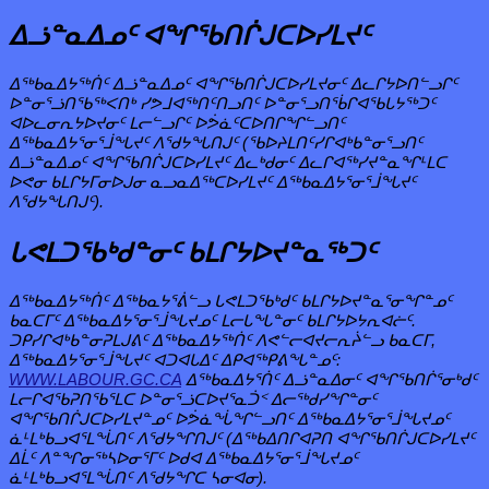
ᐃᓘᓐᓇᐃᓄᑦ
ᐊᖏᖃᑎᒌᒍᑕᐅᓯᒪᔪᑦ
ᐃᖅᑲᓇᐃᔭᖅᑏᑦ ᐃᓘᓐᓇᐃᓄᑦ ᐊᖏᖃᑎᒌᒍᑕᐅᓯᒪᔪᓂᑦ ᐃᓚᒋᔭᐅᑎᓪᓗᒋᑦ
ᐅᓐᓂᕐᓘᑎᖃᖅᐸᑎᒃ ᓯᕗᒧᐊᖅᑎᑦᑎᓗᑎᑦ ᐅᓐᓂᕐᓗᑎᖄᒋᐊᖃᒐᔭᖅᑐᑦ
ᐊᐅᓚᓂᕆᔭᐅᔪᓂᑦ ᒪᓕᓪᓗᒋᑦ ᐅᕘᓈᑦᑕᐅᑎᒋᖏᓪᓗᑎᑦ
ᐃᖅᑲᓇᐃᔭᕐᓂᕐᒨᖓᔪᑦ ᐱᖁᔭᖓᑎᒍᑦ (ᖃᐅᔨᒪᑎᑦᓯᒋᐊᒃᑲᓐᓂᕐᓗᑎᑦ
ᐃᓘᓐᓇᐃᓄᑦ ᐊᖏᖃᑎᒌᒍᑕᐅᓯᒪᔪᑦ ᐃᓚᒃᑯᓂᑦ ᐃᓚᒋᐊᖅᓯᔪᓐᓇᖏᒻᒪᑕ
ᐅᕙᓂ ᑲᒪᒋᔭᒥᓂᐅᒍᓂ ᓇᓗᓇᐃᖅᑕᐅᓯᒪᔪᑦ ᐃᖅᑲᓇᐃᔭᕐᓂᕐᒨᖓᔪᑦ
ᐱᖁᔭᖓᑎᒍᑦ).
ᒐᕙᒪᑐᖃᒃᑯᓐᓂᑦ
ᑲᒪᒋᔭᐅᔪᓐᓇᖅᑐᑦ
ᐃᖅᑲᓇᐃᔭᖅᑏᑦ ᐃᖅᑲᓇᔭᕐᕖᓪᓗ ᒐᕙᒪᑐᖃᒃᑯᑦ ᑲᒪᒋᔭᐅᔪᓐᓇᕐᓂᖏᓐᓄᑦ
ᑲᓇᑕᒥᑦ ᐃᖅᑲᓇᐃᔭᕐᓂᕐᒨᖓᔪᓄᑦ ᒪᓕᒐᖓᓐᓂᑦ ᑲᒪᒋᔭᐅᔭᕆᐊᓖᑦ.
ᑐᑭᓯᒋᐊᒃᑲᓐᓂᕈᒪᒍᕕᑦ ᐃᖅᑲᓇᐃᔭᖅᑏᑦ ᐱᕙᓪᓕᐊᔪᓕᕆᔩᓪᓗ ᑲᓇᑕᒥ,
ᐃᖅᑲᓇᐃᔭᕐᓂᕐᒨᖓᔪᑦ ᐊᑐᐊᒐᐃᑦ ᐃᑭᐊᖅᑭᕕᖓᓐᓄᑦ:
WWW.LABOUR.GC.CA
ᐃᖅᑲᓇᐃᔭᕐᑏᑦ ᐃᓘᓐᓇᐃᓂᑦ ᐊᖏᖃᑎᒌᕐᓂᒃᑯᑦ
ᒪᓕᒋᐊᖃᕈᑎᖃᕐᒪᑕ ᐅᓐᓂᕐᓘᑕᐅᔪᕐᓇᑑᑉ ᐃᓕᖅᑯᓯᖏᓐᓂᑦ
ᐊᖏᖃᑎᒌᒍᑕᐅᓯᒪᔪᓐᓄᑦ ᐅᕘᓈᖔᖏᓪᓗᑎᑦ ᐃᖅᑲᓇᐃᔭᕐᓂᕐᒨᖓᔪᓄᑦ
ᓈᒻᒪᒃᑲᓗᐊᕐᒪᖔᑎᑦ ᐱᖁᔭᖏᑎᒍᑦ (ᐃᖅᑲᐃᑎᒋᐊᕈᑎ ᐊᖏᖃᑎᒌᒍᑕᐅᓯᒪᔪᑦ
ᐃᒫᑦ ᐱᓐᖏᓂᖅᓴᐅᓂᕐᒥᑦ ᐅᑯᐊ ᐃᖅᑲᓇᐃᔭᕐᓂᕐᒨᖓᔪᓄᑦ
ᓈᒻᒪᒃᑲᓗᐊᕐᒪᖔᑎᑦ ᐱᖁᔭᖏᑕ ᓴᓂᐊᓂ).