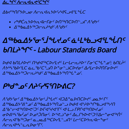
ᐃᓚᖏᑦ ᐱᓕᕆᐊᕆᕙᑦᑕᖏᑦ
ᐃᑲᔪᖅᑎᒋᔭᐅᓗᓂ ᐱᓕᕆᐊᕆᔭᐅᑦᓯᐊᕋᓗᐊᕐᒪᖔᑕ
ᓯᒃᑭᑖᕆᔭᐅᔭᕆᐊᓕᒥᓃᑦ ᐅᑎᖅᑎᑕᐅᑎᓪᓗᒋ ᐱᖁᔭᑦ
ᐃᖅᑲᓇᐃᔭᖅᑐᓕᕆᔨᒃᑯᑦ ᐱᖁᔭᑦ
ᐃᖅᑲᓇᐃᔭᕐᓂᕐᒨᖓᔪᓄᑦ
ᓈᒻᒪᒃᑲᓗᐊᕐᒪᖔᑎᑦ
- Labour Standards Board
ᑲᑎᒪᔨᖏᑦ
ᐅᑯᐊ ᑲᑎᒪᔨᐅᔪᑦ ᑎᒃᑯᐊᖅᑕᐅᓯᒪᔪᑦ ᒪᓕᒐᓕᕆᔨᐅᑉ ᒥᓂᔅᑕᖓᓐᓄᑦ; ᑲᑎᒪᔩᑦ
ᐱᔭᒃᓴᖃᐅᕐᒪᑕ ᓈᓚᖃᑦᑕᕐᓗᑎ ᐅᓐᓂᓪᓘᑕᐅᔪᓂᑦ ᐃᓱᒪᓕᐅᕈᑎᒥᓂᐅᔪᑦ
ᐃᖅᑲᓇᐃᔭᖅᑐᓕᕆᔨᒃᑯᑦ ᐃᖅᑲᓇᐃᔭᖅᑎᖓᓐᓄᑦ.
?
ᑭᒃᑯᓐᓄᑦ
ᐱᔨᑦᓯᕋᕐᑎᐅᕕᑕ
ᐱᖁᔭᕐᓂᑦ ᐃᖅᑲᓇᐃᔭᕐᓂᒻᒨᖓᔪᑦ ᐊᑐᐃᓐᓇᐅᑎᑕᐅᔪᑦ ᓄᓇᕗᒻᒥᑦ
ᐃᖅᑲᓇᐃᔭᕐᕕᓐᓄᑦ ᐃᖅᑲᓇᐃᔭᖅᑎᓄᓪᓗ ᐅᑯᐊ ᐊᔾᔨᐅᖏᒃᑲᓗᐊᖅᓱᑎ
ᐃᖃᓪᓕᐊᖅᑎᐅᕙᑦᑐᑦ ᐅᒥᐊᕐᔪᐊᕐᒥᑦ ᐊᒻᒪᓗ ᒥᑭᒋᐊᖅᑎᐅᔪᓄᑦ
ᓂᐅᕕᒃᓴᖃᓲᓄᑦ ᐅᓄᒃᑑᑎᓂᑦ. ᐅᕝᕙᓘᓐᓃᑦ ᐃᓚᒋᔭᐅᕙᑦᑐᑦ/ᐃᓕᓐᓂᐊᖅᑏᑦ
ᐱᓕᕆᐊᖃᖅᑐᓂᑦ ᓇᓗᓇᐃᖅᑕᐅᓯᒪᓪᓗᑎᑦ ᒪᓕᑦᑕᐅᔭᕆᐊᓕᖕᓂᑦ
ᐱᓕᕆᐊᒃᓴᓪᓚᕆᐅᓂᕐᒥᑦ.