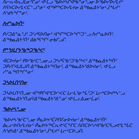
ᐱᓕᕆᐊᕆᒍᒪᓂᕐᒥᓄᑦ ᐊᒻᒪᓗ ᖃᐅᔨᓴᒋᐊᒃᑲᓐᓂᕐᓗᓂ ᐅᖃᐅᓯᐅᓯᒪᔪᑦ
ᐱᕋᔭᑕᐅᓯᒪᐸᑕᓪᓘᓐᓃᑦ ᐊᖅᑭᖅᑕᐅᓯᒪᔪᓂ ᐃᖅᑲᓇᐃᔭᕐᓂᒻᒨᖓᔫᑉ
ᐱᖁᔭᖏᓐᓂᑦ.
ᐱᔪᓐᓇᐅᑏᑦ
ᑭᓱᑐᐃᓐᓇᕐᒧᑦ ᑐᑦᓯᕋᐅᑎᓂᑦ ᐊᖏᖅᑕᐅᖏᑦᑐᓪᓗ ᐱᔪᓐᓇᐅᑏᑦ.
ᐃᖅᑲᓇᐃᔭᕐᑏᑦ ᐃᑲᕐᕋᖏᑦ ᓂᑲᒋᓗᒋ.
ᑭᓐᖑᒪᒋᔭᖃᖅᑐᖃᕐᐸᑦ
ᐋᑕᐅᔪᓂᑦ ᑭᐅᖃᑦᑕᕐᓗᓂᓗ ᑐᒃᓯᕌᖃᕐᑐᖃᖅᐸᑦ ᐃᖅᑲᓇᐃᔭᖅᑏᑦ
ᑐᑭᓯᒋᐊᒍᒪᒍᑎ ᐃᖅᑲᓇᐃᔭᖅᑎᓂᑦ, ᐃᖅᑲᓇᐃᔭᕐᕕᐅᔪᓂᑦ, ᐊᒻᒪᓗ
ᓯᓐᓈᖅᑎᖏᓐᓂᑦ
ᑐᓴᐅᒪᑎᑦᑎᓂ
ᑐᓴᐅᒪᑎᑦᑎᓗᓂ ᐊᖅᑭᒋᐊᕐᑕᐅᑉᐸᑕ ᒪᓕᒐᕐᓃᖔᕐᑐᑦ ᒪᓕᒃᑕᐅᔪᒃᓴᓪᓗ
ᐃᖅᑲᓇᐃᔭᕐᑎᓄᑦ/ᐃᖅᑲᓇᐃᔭᕐᕕᓐᓄᑦ ᐊᒻᒪᓗ ᐃᓄᓕᒫᓄᑦ.
ᖃᐅᔨᓴᕐᓗᓂ
ᖃᐅᔨᓴᖃᑦᑕᕐᓗᓂ ᑮᓇᐅᔭᕐᑖᕈᑎᒥᓂᐅᔪᓂᑦ ᐃᖅᑲᓇᐃᔭᕐᑏᑦ
ᐃᓚᓕᐅᑎᓯᒪᔪᓂᑦ ᑮᓇᐅᔭᖅᑖᕆᕙᑦᑕᖏᑕ ᐱᑎᑕᐅᑦᓯᐊᖃᑦᑕᕋᓗᐊᕐᒪᖔᑕ
ᐱᖁᔭᐃᑦ ᐃᖅᑲᓇᐃᔭᕐᓂᒻᒨᖓᔪᑦ ᒪᓕᑦᑕᐅᓗᑎ.