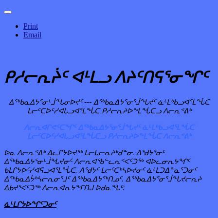
Print
Email
ᑭᓱᓕᕆᔩᑦ
ᐊᒻᒪᓗ
ᐱᔨᑦᑎᕋᕐᓂᖏᑦ
ᐃᖅᑲᓇᐃᔭᕐᓂᒻᒨᖓᓂᐅᔪᑦ --- ᐃᖅᑲᓇᐃᔭᕐᓂᕐᒨᖓᔪᑦ ᓈᒻᒪᒃᑲᓗᐊᕐᒪᖔᑕ
ᒪᓕᑦᑕᐅᑦᓯᐊᒐᓗᐊᕐᒪᖔᑕ ᑭᓱᓕᕆᔨᐅᖕᒪᖔᑕᓗ ᐱᓕᕆᕝᕕᒃ
ᐱᓕᕆᐊᒋᕙᑦᑕᖏᑦ ᐃᖅᑲᓇᐃᔭᕐᓂᕐᒨᖓᔪᑦ ᓈᒻᒪᒃᑲᓗᐊᕐᒪᖔᑕ
ᒪᓕᑦᑕᐅᑦᓯᐊᒐᓗᐊᕐᒪᖔᑕᓗ ᑭᓱᓕᕆᔨᐅᖕᒪᖔᑕ ᐱᓕᕆᕝᕕᒃ
ᐅᓇ ᐱᓕᕆᕝᕕᒃ ᐃᓚᒋᔭᐅᔪᖅ ᒪᓕᒐᓕᕆᔨᒃᑯᓐᓂ. ᐱᖁᔭᕐᓂᑦ
ᐃᖅᑲᓇᐃᔭᕐᓂᒻᒨᖓᔪᓂᑦ ᐱᓕᕆᐊᖃᓪᓚᕆᑉᐸᑦᑐᖅ ᐊᐅᓚᓂᕆᔭᖏᑦ
ᑲᒪᒋᔭᐅᑦᓯᐊᕋᓗᐊᕐᒪᖔᑕ. ᐱᖁᔭᑦ
ᒪᓕᑦᑕᒃᓴᐅᔪᓂᑦ ᓈᒻᒪᑐᐃᓐᓇᕐᑐᓂᑦ
ᐃᖅᑲᓇᐃᔮᒃᓴᓕᕆᓂᕐᒧᑦ ᐃᖅᑲᓇᐃᔭᖅᑎᓄᑦ. ᐃᖅᑲᓇᐃᔭᕐᓂᕐᒨᖓᔪᓕᕆᔨ
ᐃᑲᔪᕐᐸᑦᑐᖅ ᐱᓕᕆᐊᕆᔭᖕᒥᑎᒍ ᐅᑯᓇᖓᑦ:
ᓈᒻᒪᒋᔭᐅᖏᑦᑐᓂᑦ