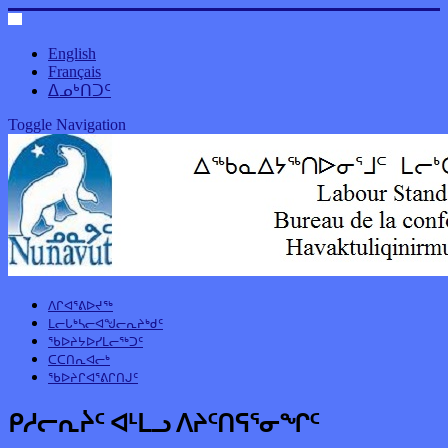
English
Français
ᐃᓄᒃᑎᑐᑦ
Toggle Navigation
ᐱᒋᐊᕐᕕᐅᔪᖅ
ᒪᓕᒐᒃᓴᓕᐊᖑᓕᕆᔨᒃᑯᑦ
ᖃᐅᔨᔭᐅᓯᒪᓕᖅᑐᑦ
ᑕᑕᑎᕆᐊᓕᒃ
ᖃᐅᔨᒋᐊᕐᕕᒋᑎᒍᑦ
ᑭᓱᓕᕆᔩᑦ ᐊᒻᒪᓗ ᐱᔨᑦᑎᕋᕐᓂᖏᑦ